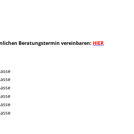
sönlichen Beratungstermin vereinbaren:
HIER
t
lasse
lasse
lasse
lasse
lasse
lasse