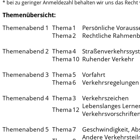
* bei zu geringer Anmeldezahl behalten wir uns das Recht v
Themenübersicht:
Themenabend
1
Thema
1
Persönliche Vorauss
Thema
2
Rechtliche Rahmen
Themenabend
2
Thema
4
Straßenverkehrssys
Thema
10
Ruhender Verkehr
Themenabend
3
Thema
5
Vorfahrt
Thema
6
Verkehrsregelungen
Themenabend
4
Thema
3
Verkehrszeichen
Lebenslanges Lernen
Thema
12
Verkehrsvorschrifte
Themenabend
5
Thema
7
Geschwindigkeit, A
Andere Verkehrstei