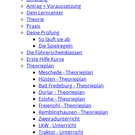
Antrag + Voraussetzung
Dein Lerncenter
Theorie
Praxis
Deine Prüfung
So läuft sie ab
Die Spielregeln
Die Führerscheinklassen
Erste Hilfe Kurse
Theorieplan
Meschede - Theorieplan
Hüsten - Theorieplan
Bad Fredeburg - Theorieplan
Dorlar - Theorieplan
Eslohe - Theorieplan
Freienohl - Theorieplan
Remblinghausen - Theorieplan
Zweiradunterricht
LKW - Unterricht
Traktor - Unterricht